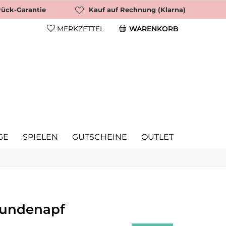
rück-Garantie
Kauf auf Rechnung (Klarna)
MERKZETTEL
WARENKORB
GE
SPIELEN
GUTSCHEINE
OUTLET
undenapf