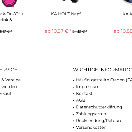
ck-DuO™ +
KA HOLZ Napf
KA K
rink &...
ab 10,97 € *
ab 10,88
16,17 € *
24,13 € *
ERVICE
WICHTIGE INFORMATIO
 & Vereine
Häufig gestellte Fragen (F
r werden
Impressum
rkauf
Kontakt
AGB
Datenschutzerklärung
Zahlungsarten
Rücksendung/Retoure
Versandkosten