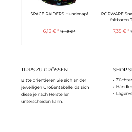
SPACE RAIDERS Hundenapf
POPWARE Sna
faltbaren T
6,13 € *
7,35 € *
13,49 € *
TIPPS ZU GRÖSSEN
SHOP S
Züchter
Bitte orientieren Sie sich an der
Händle
jeweiligen Größentabelle, da sich
Lagerve
diese je nach Hersteller
unterscheiden kann.