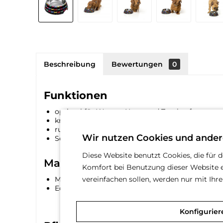
Beschreibung
Bewertungen
0
Funktionen
optimal für Wasser, Nass- und Trockenfutter
kratzfestes Melamin
rutschfester Boden
Wir nutzen Cookies und ander
Seitenausschnitt für einfacheres aufheben
Diese Website benutzt Cookies, die für 
Material
Komfort bei Benutzung dieser Website e
vereinfachen sollen, werden nur mit Ih
Melamin
Edelstahl
Konfigurier