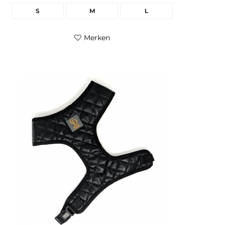
S
M
L
Merken