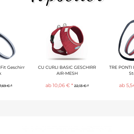
Fit Geschirr
CU CURLI BASIC GESCHIRR
TRE PONTI E
k
AIR-MESH
St
ab 10,06 € *
ab 5,5
7,69 € *
22,13 € *