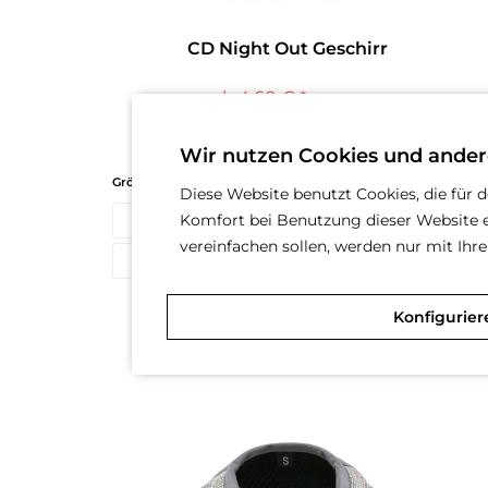
CD Night Out Geschirr
ab 4,60 € *
10,10 € *
Wir nutzen Cookies und ander
Größe
(Größentabelle im Beschreibungs-Text)
Diese Website benutzt Cookies, die für 
Komfort bei Benutzung dieser Website e
S
M
L
vereinfachen sollen, werden nur mit Ih
XL
Konfigurier
Merken