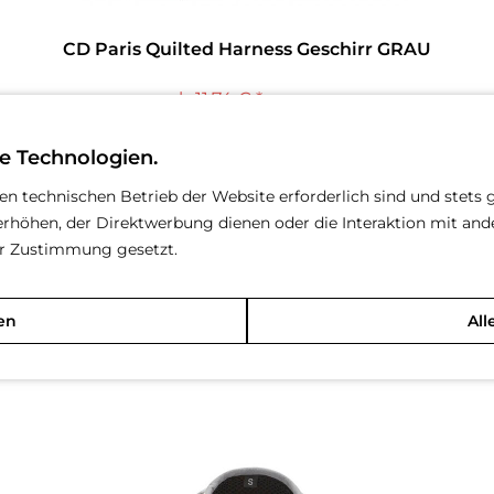
CD Paris Quilted Harness Geschirr GRAU
ab 11,74 € *
25,83 € *
e Technologien.
Größe
(Größentabelle im Beschreibungs-Text)
den technischen Betrieb der Website erforderlich sind und stets 
rhöhen, der Direktwerbung dienen oder die Interaktion mit an
S
L
XL
rer Zustimmung gesetzt.
en
All
Merken