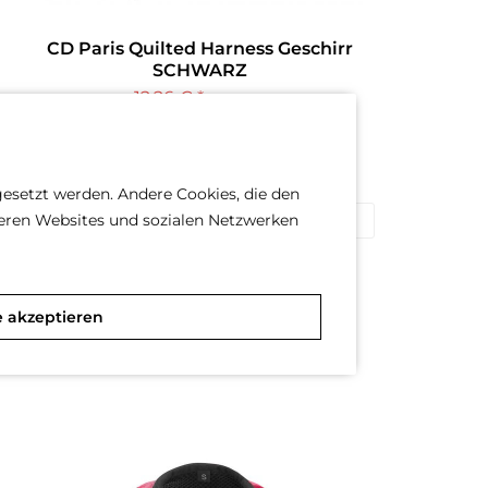
CD Paris Quilted Harness Geschirr
SCHWARZ
12,26 € *
26,97 € *
Größe
(Größentabelle im Beschreibungs-Text)
gesetzt werden. Andere Cookies, die den
deren Websites und sozialen Netzwerken
S
M
XL
e akzeptieren
Merken