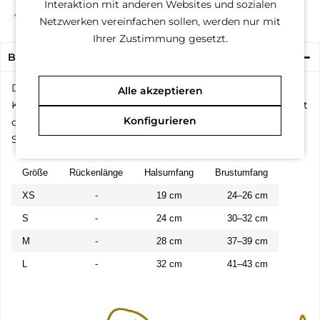
Interaktion mit anderen Websites und sozialen
Kauf auf Rechnung (Klarna)
Netzwerken vereinfachen sollen, werden nur mit
Ihrer Zustimmung gesetzt.
Beschreibung
Dieses Geschirr ist der Hundesicherheitstechnisch ein
Alle akzeptieren
Klassiker, höchste Sicherheit bei größtmöglichem Komfort
Konfigurieren
durch ein Innenfutter. Ebenfalls bequem anzuziehen durch
Steckschnalle und Klettverschluss.
Größe
Rückenlänge
Halsumfang
Brustumfang
XS
-
19 cm
24–26 cm
S
-
24 cm
30–32 cm
M
-
28 cm
37–39 cm
L
-
32 cm
41–43 cm