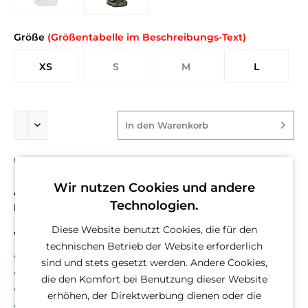
Größe
(Größentabelle im Beschreibungs-Text)
XS
S
M
L
In den
Warenkorb
Fragen zum Artikel?
Merken
Wir nutzen Cookies und andere
Artikel-Nr.:
PAHA-AH305-XS-Cam
Technologien.
EAN
8806311171017
Diese Website benutzt Cookies, die für den
Vorteile
technischen Betrieb der Website erforderlich
Kostenloser Versand ab € 60,- Bestellwert
sind und stets gesetzt werden. Andere Cookies,
Versand innerhalb von 24h*
die den Komfort bei Benutzung dieser Website
30 Tage Geld-Zurück-Garantie
erhöhen, der Direktwerbung dienen oder die
Familienunternehmen