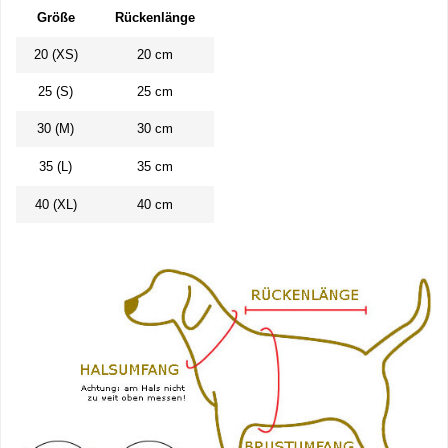
Größe
Rückenlänge
20 (XS)
20 cm
25 (S)
25 cm
30 (M)
30 cm
35 (L)
35 cm
40 (XL)
40 cm