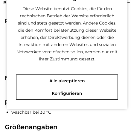
Beschreibung
Diese Website benutzt Cookies, die für den
technischen Betrieb der Website erforderlich
Funktionen
sind und stets gesetzt werden. Andere Cookies,
die den Komfort bei Benutzung dieser Website
Öffnung zum Anleinen
Knöpfe beim Bauch
erhöhen, der Direktwerbung dienen oder die
Kordelstopper an der Kapuze, den Ärmeln und hinten
Interaktion mit anderen Websites und sozialen
Ärmel an den Vorderbeinen
Netzwerken vereinfachen sollen, werden nur mit
Kapuze abnehmbar mit Reißverschluss
Reflektionsstreifen
Ihrer Zustimmung gesetzt.
Kragen
Material
Alle akzeptieren
100 % Polyester
Konfigurieren
Pflegehinweise
waschbar bei 30 °C
Größenangaben