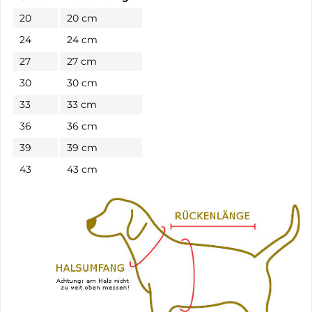
20
20 cm
24
24 cm
27
27 cm
30
30 cm
33
33 cm
36
36 cm
39
39 cm
43
43 cm