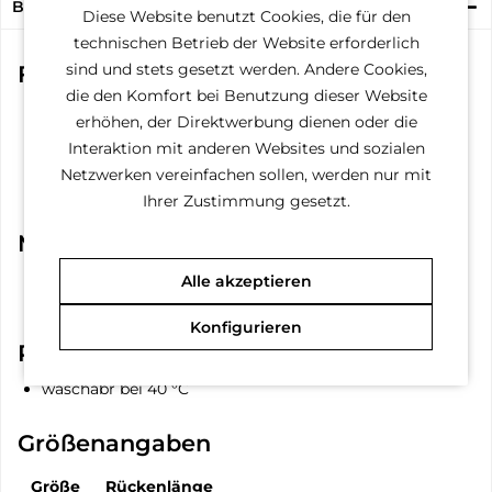
Beschreibung
Diese Website benutzt Cookies, die für den
technischen Betrieb der Website erforderlich
sind und stets gesetzt werden. Andere Cookies,
Funktionen
die den Komfort bei Benutzung dieser Website
Kordelzug am Kragen
erhöhen, der Direktwerbung dienen oder die
Loch zum Anleinen am Hals
Interaktion mit anderen Websites und sozialen
Innenfutteer
Abnehmbare Beingurte
Netzwerken vereinfachen sollen, werden nur mit
Elastisch
Ihrer Zustimmung gesetzt.
Material
Außen: 100% Polyester
Alle akzeptieren
Innen: 65% Polyester, 35% Baumwolle
Konfigurieren
Pflegehinweise
waschabr bei 40 °C
Größenangaben
Größe
Rückenlänge