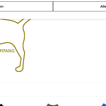
en
All