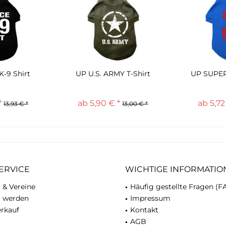
-9 Shirt
UP U.S. ARMY T-Shirt
UP SUPER
*
ab 5,90 € *
ab 5,72
13,93 € *
13,00 € *
ERVICE
WICHTIGE INFORMATIO
 & Vereine
Häufig gestellte Fragen (F
r werden
Impressum
rkauf
Kontakt
AGB