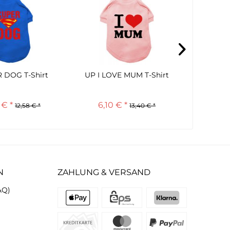
 DOG T-Shirt
UP I LOVE MUM T-Shirt
UP Littl
 € *
6,10 € *
5,
12,58 € *
13,40 € *
N
ZAHLUNG & VERSAND
AQ)