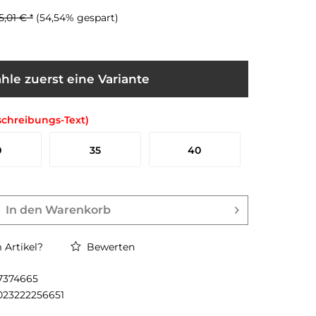
5,01 € *
(54,54% gespart)
hle zuerst eine Variante
schreibungs-Text)
0
35
40
In den
Warenkorb
Artikel?
Bewerten
7374665
023222256651