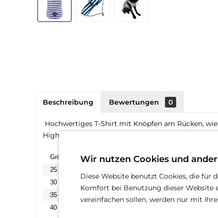
Beschreibung
Bewertungen
0
Hochwertiges T-Shirt mit Knöpfen am Rücken, wie 
Highlight. Der Hut kann mit einem Druckknopf de
Größe
Rückenlänge
Wir nutzen Cookies und ander
25
25 cm
Diese Website benutzt Cookies, die für 
30
30 cm
Komfort bei Benutzung dieser Website e
35
35 cm
vereinfachen sollen, werden nur mit Ih
40
40 cm