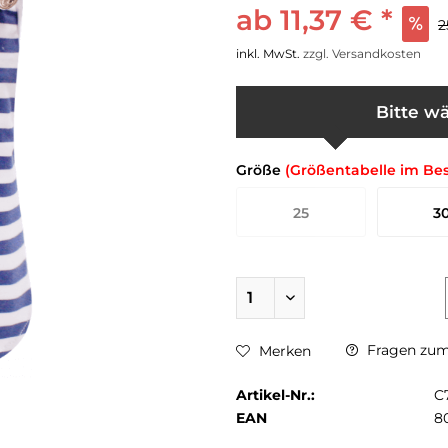
ab 11,37 € *
2
inkl. MwSt.
zzgl. Versandkosten
Bitte wä
Größe
(Größentabelle im Be
25
3
Fragen zum 
Merken
Artikel-Nr.:
C
EAN
8