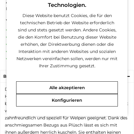
Artikel-Nr.:
619143
Technologien.
EAN
8712695192541
Diese Website benutzt Cookies, die für den
Vorteile
technischen Betrieb der Website erforderlich
Kostenloser Versand ab € 60,- Bestellwert
sind und stets gesetzt werden. Andere Cookies,
Versand innerhalb von 24h*
die den Komfort bei Benutzung dieser Website
30 Tage Geld-Zurück-Garantie
erhöhen, der Direktwerbung dienen oder die
Familienunternehmen
Interaktion mit anderen Websites und sozialen
Kauf auf Rechnung (Klarna)
Netzwerken vereinfachen sollen, werden nur mit
Ihrer Zustimmung gesetzt.
Beschreibung
Alle akzeptieren
Diese runden Kuscheltiere in Form von drei niedlichen
Hundeköpfen sind mit Schaumstoff gefüllt und können
Konfigurieren
beim Spielen und Kauen richtig schön zusammengedrückt
werden. Das weiche Innenmaterial ist besonders
zahnfreundlich und speziell für Welpen geeignet. Dank des
anschmiegsamen Bezugs aus Plüsch lässt es sich mit
ihnen außerdem herrlich kuscheln. Sie enthalten keinen